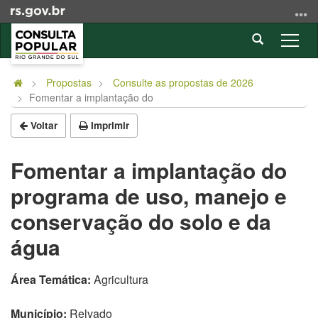
Ir
para
Abrir
o
Alter
a
conteúdo
a
Início
busca
Ir
nave
do
Propostas
Consulte as propostas de 2026
para
Fomentar a implantação do
conteúdo
o
menu
Voltar
Imprimir
Ir
para
Fomentar a implantação do
a
programa de uso, manejo e
busca
conservação do solo e da
água
Área Temática:
Agricultura
Município:
Relvado