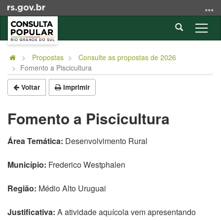
Ir
para
Abrir
o
Alter
a
conteúdo
a
Início
busca
Ir
nave
do
Propostas
Consulte as propostas de 2026
para
Fomento a Piscicultura
conteúdo
o
menu
Voltar
Imprimir
Ir
para
Fomento a Piscicultura
a
busca
Área Temática:
Desenvolvimento Rural
Município:
Frederico Westphalen
Região:
Médio Alto Uruguai
Justificativa:
A atividade aquícola vem apresentando