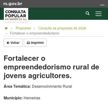
Ir
para
Abrir
o
Alter
a
conteúdo
a
Início
busca
Ir
nave
do
Propostas
Consulte as propostas de 2026
para
Fortalecer o empreendedorismo
conteúdo
o
menu
Voltar
Imprimir
Ir
para
Fortalecer o
a
empreendedorismo rural de
busca
jovens agricultores.
Área Temática:
Desenvolvimento Rural
Município:
Herveiras