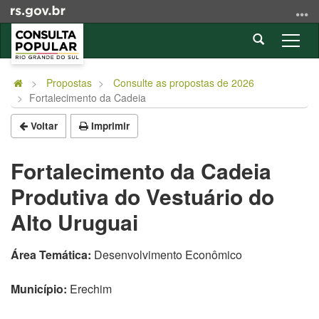
Ir
para
Abrir
o
Alter
a
conteúdo
a
Início
busca
Ir
nave
do
Propostas
Consulte as propostas de 2026
para
Fortalecimento da Cadeia
conteúdo
o
menu
Voltar
Imprimir
Ir
para
Fortalecimento da Cadeia
a
Produtiva do Vestuário do
busca
Alto Uruguai
Área Temática:
Desenvolvimento Econômico
Município:
Erechim