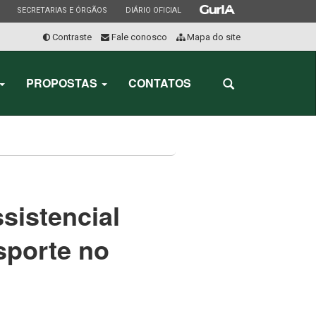
ESTADO
ESTADO
ESTADO
SECRETARIAS E ÓRGÃOS
DIÁRIO OFICIAL
Contraste
Fale conosco
Mapa do site
Início
do
PROPOSTAS
CONTATOS
Abrir
menu
a
busca
sistencial
sporte no