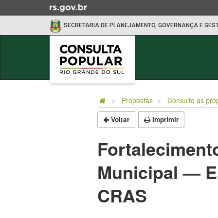
Ir
para
SECRETARIA DE PLANEJAMENTO, GOVERNANÇA E GES
o
conteúdo
Ir
para
o
Início
menu
do
Ir
Propostas
Consulte as pro
conteúdo
para
Voltar
Imprimir
a
busca
Fortalecimento
Municipal — E
CRAS