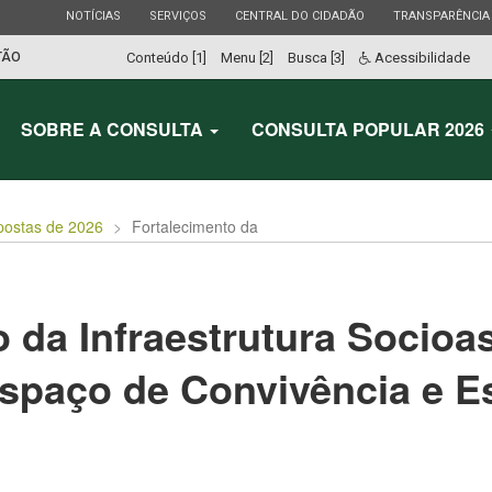
ESTADO
ESTADO
ESTADO
ESTADO
NOTÍCIAS
SERVIÇOS
CENTRAL DO CIDADÃO
TRANSPARÊNCIA
TÃO
Conteúdo [1]
Menu [2]
Busca [3]
Acessibilidade
SOBRE A CONSULTA
CONSULTA POPULAR 2026
postas de 2026
Fortalecimento da
 da Infraestrutura Socioas
spaço de Convivência e E