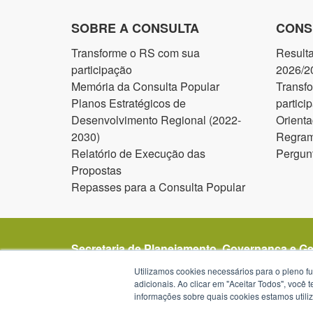
SOBRE A CONSULTA
CONS
Transforme o RS com sua
Result
participação
2026/2
Memória da Consulta Popular
Transf
Planos Estratégicos de
partici
Desenvolvimento Regional (2022-
Orienta
2030)
Regram
Relatório de Execução das
Pergun
Propostas
Repasses para a Consulta Popular
Secretaria de Planejamento, Governança e G
Avenida Borges de Medeiros 1501
Utilizamos cookies necessários para o pleno f
1º, 2º, 19º, 20º e 21º andar
adicionais. Ao clicar em "Aceitar Todos", você
informações sobre quais cookies estamos util
Porto Alegre - RS -
mapa