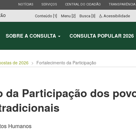
ESTADO
ESTADO
ESTADO
ESTADO
NOTÍCIAS
SERVIÇOS
CENTRAL DO CIDADÃO
TRANSPARÊNCIA
TÃO
Conteúdo [1]
Menu [2]
Busca [3]
Acessibilidade
SOBRE A CONSULTA
CONSULTA POPULAR 2026
postas de 2026
Fortalecimento da Participação
o da Participação dos pov
radicionais
eitos Humanos