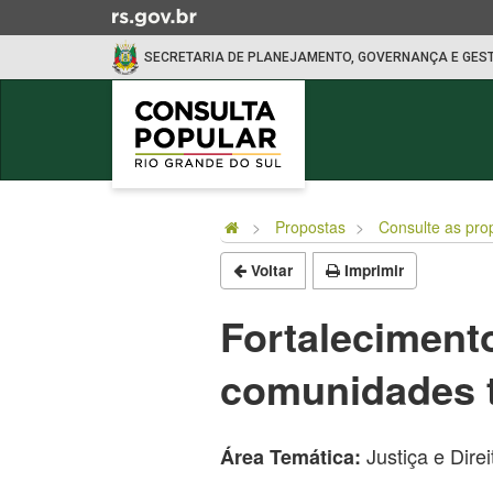
Ir
para
SECRETARIA DE PLANEJAMENTO, GOVERNANÇA E GES
o
conteúdo
Ir
para
o
Início
menu
do
Ir
Propostas
Consulte as pro
conteúdo
para
Voltar
Imprimir
a
busca
Fortaleciment
comunidades t
Justiça e Dir
Área Temática: