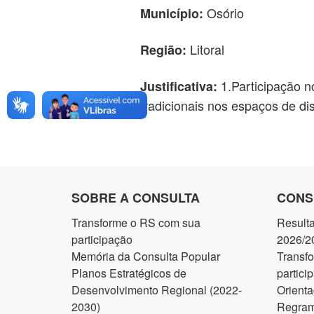
Osório
Município:
Litoral
Região:
1.Participação n
Justificativa:
tradicionais nos espaços de disc
SOBRE A CONSULTA
CONS
Transforme o RS com sua
Result
participação
2026/2
Memória da Consulta Popular
Transf
Planos Estratégicos de
partici
Desenvolvimento Regional (2022-
Orienta
2030)
Regram