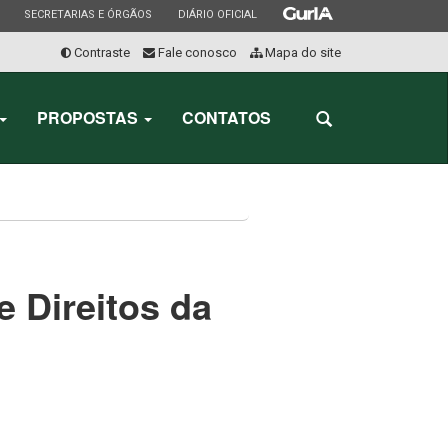
ESTADO
ESTADO
ESTADO
SECRETARIAS E ÓRGÃOS
DIÁRIO OFICIAL
Contraste
Fale conosco
Mapa do site
Início
do
PROPOSTAS
CONTATOS
Abrir
menu
a
busca
e Direitos da