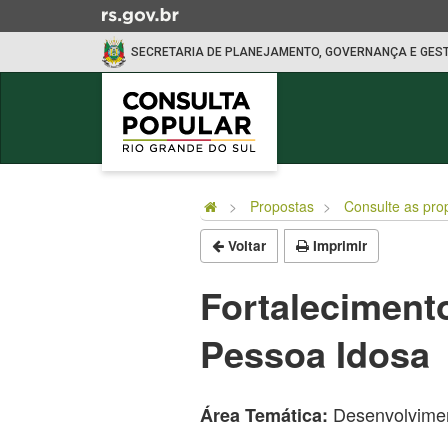
Ir
para
SECRETARIA DE PLANEJAMENTO, GOVERNANÇA E GES
o
conteúdo
Ir
para
o
Início
menu
do
Ir
Propostas
Consulte as pro
conteúdo
para
Voltar
Imprimir
a
busca
Fortalecimento
Pessoa Idosa
Desenvolvimen
Área Temática: