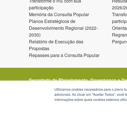
Transforme o RS com sua
Result
participação
2026/2
Memória da Consulta Popular
Transf
Planos Estratégicos de
partici
Desenvolvimento Regional (2022-
Orienta
2030)
Regram
Relatório de Execução das
Pergun
Propostas
Repasses para a Consulta Popular
Secretaria de Planejamento, Governança e G
Avenida Borges de Medeiros 1501
Utilizamos cookies necessários para o pleno f
1º, 2º, 19º, 20º e 21º andar
adicionais. Ao clicar em "Aceitar Todos", você
informações sobre quais cookies estamos util
Porto Alegre - RS -
mapa
90119-900
Telefone:
(51) 3288-1299
Horários de atendimento: das 8h30 às 12h e da