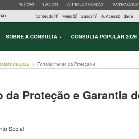
ESTADO
ESTADO
ESTADO
ESTADO
NOTÍCIAS
SERVIÇOS
CENTRAL DO CIDADÃO
TRANSPARÊNCIA
TÃO
Conteúdo [1]
Menu [2]
Busca [3]
Acessibilidade
SOBRE A CONSULTA
CONSULTA POPULAR 2026
postas de 2026
Fortalecimento da Proteção e
 da Proteção e Garantia d
to Social