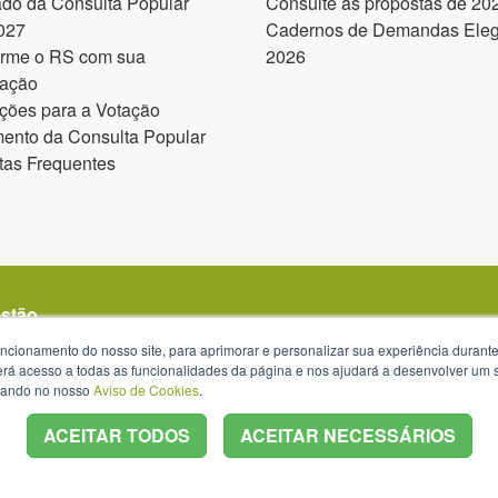
ado da Consulta Popular
Consulte as propostas de 20
027
Cadernos de Demandas Elegí
orme o RS com sua
2026
pação
ções para a Votação
ento da Consulta Popular
tas Frequentes
estão
uncionamento do nosso site, para aprimorar e personalizar sua experiência duran
 terá acesso a todas as funcionalidades da página e nos ajudará a desenvolver um
izando no nosso
Aviso de Cookies
.
ACEITAR TODOS
ACEITAR NECESSÁRIOS
s 13h30 às 18h