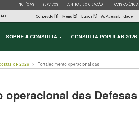
ESTADO
ESTADO
ESTADO
ESTADO
NOTÍCIAS
SERVIÇOS
CENTRAL DO CIDADÃO
TRANSPARÊNCIA
TÃO
Conteúdo [1]
Menu [2]
Busca [3]
Acessibilidade
SOBRE A CONSULTA
CONSULTA POPULAR 2026
postas de 2026
Fortalecimento operacional das
o operacional das Defesas