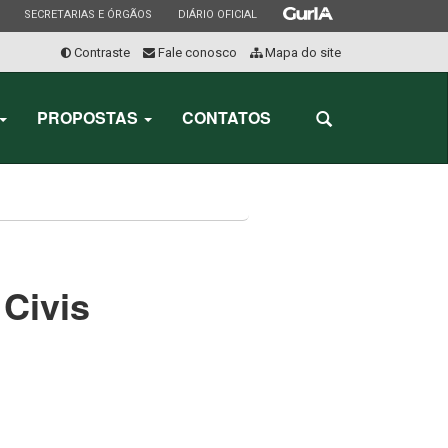
ESTADO
ESTADO
ESTADO
SECRETARIAS E ÓRGÃOS
DIÁRIO OFICIAL
Contraste
Fale conosco
Mapa do site
Início
do
PROPOSTAS
CONTATOS
Abrir
menu
a
busca
 Civis