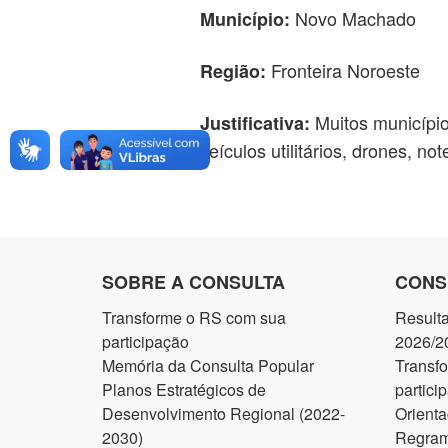
Novo Machado
Município:
Fronteira Noroeste
Região:
Muitos município
Justificativa:
veículos utilitários, drones, n
SOBRE A CONSULTA
CONS
Transforme o RS com sua
Result
participação
2026/2
Memória da Consulta Popular
Transf
Planos Estratégicos de
partici
Desenvolvimento Regional (2022-
Orienta
2030)
Regram