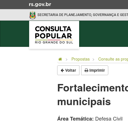
Ir
para
SECRETARIA DE PLANEJAMENTO, GOVERNANÇA E GES
o
conteúdo
Ir
para
o
Início
menu
do
Ir
Propostas
Consulte as pro
conteúdo
para
Voltar
Imprimir
a
busca
Fortaleciment
municipais
Defesa Civil
Área Temática: