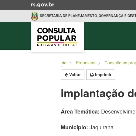
Ir
para
SECRETARIA DE PLANEJAMENTO, GOVERNANÇA E GES
o
conteúdo
Ir
para
o
Início
menu
do
Ir
Propostas
Consulte as pro
conteúdo
para
Voltar
Imprimir
a
busca
implantação de
Desenvolvimen
Área Temática:
Jaquirana
Município: