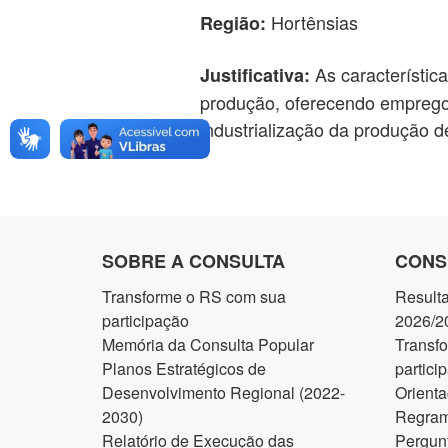
Hortênsias
Região:
As característica
Justificativa:
produção, oferecendo empregos 
industrialização da produção d
SOBRE A CONSULTA
CONS
Transforme o RS com sua
Result
participação
2026/2
Memória da Consulta Popular
Transf
Planos Estratégicos de
partici
Desenvolvimento Regional (2022-
Orienta
2030)
Regram
Relatório de Execução das
Pergun