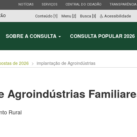
ESTADO
ESTADO
ESTADO
ESTADO
NOTÍCIAS
SERVIÇOS
CENTRAL DO CIDADÃO
TRANSPARÊNCIA
TÃO
Conteúdo [1]
Menu [2]
Busca [3]
Acessibilidade
SOBRE A CONSULTA
CONSULTA POPULAR 2026
postas de 2026
implantação de Agroindústrias
 Agroindústrias Familiare
to Rural