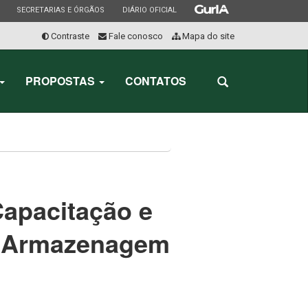
ESTADO
ESTADO
ESTADO
SECRETARIAS E ÓRGÃOS
DIÁRIO OFICIAL
Contraste
Fale conosco
Mapa do site
Início
do
PROPOSTAS
CONTATOS
Abrir
menu
a
busca
Capacitação e
e Armazenagem