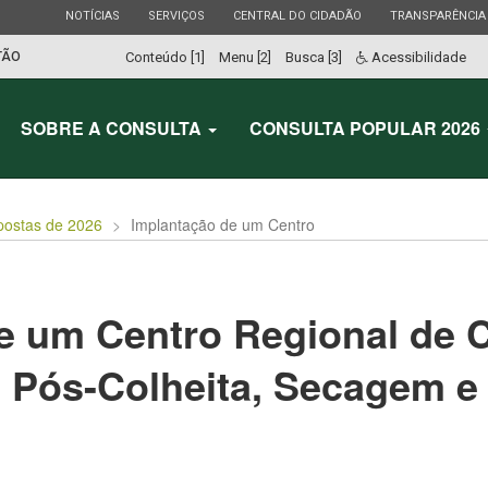
ESTADO
ESTADO
ESTADO
ESTADO
NOTÍCIAS
SERVIÇOS
CENTRAL DO CIDADÃO
TRANSPARÊNCIA
TÃO
Conteúdo [1]
Menu [2]
Busca [3]
Acessibilidade
SOBRE A CONSULTA
CONSULTA POPULAR 2026
postas de 2026
Implantação de um Centro
e um Centro Regional de 
m Pós-Colheita, Secagem 