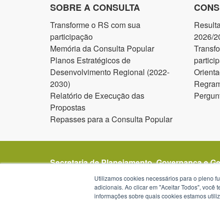
SOBRE A CONSULTA
CONS
Transforme o RS com sua
Result
participação
2026/2
Memória da Consulta Popular
Transf
Planos Estratégicos de
partici
Desenvolvimento Regional (2022-
Orienta
2030)
Regram
Relatório de Execução das
Pergun
Propostas
Repasses para a Consulta Popular
Secretaria de Planejamento, Governança e G
Avenida Borges de Medeiros 1501
Utilizamos cookies necessários para o pleno f
1º, 2º, 19º, 20º e 21º andar
adicionais. Ao clicar em "Aceitar Todos", você
informações sobre quais cookies estamos util
Porto Alegre - RS -
mapa
90119-900