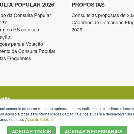
ULTA POPULAR 2026
PROPOSTAS
ado da Consulta Popular
Consulte as propostas de 20
027
Cadernos de Demandas Elegí
orme o RS com sua
2026
pação
ções para a Votação
ento da Consulta Popular
tas Frequentes
estão
uncionamento do nosso site, para aprimorar e personalizar sua experiência duran
 terá acesso a todas as funcionalidades da página e nos ajudará a desenvolver um
izando no nosso
Aviso de Cookies
.
ACEITAR TODOS
ACEITAR NECESSÁRIOS