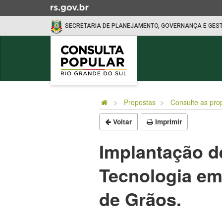
Ir
para
SECRETARIA DE PLANEJAMENTO, GOVERNANÇA E GES
o
conteúdo
Ir
para
o
Início
menu
do
Ir
Propostas
Consulte as pro
conteúdo
para
Voltar
Imprimir
a
busca
Implantação d
Tecnologia e
de Grãos.