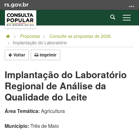
Ir
para
Abrir
o
Alter
a
conteúdo
a
Início
busca
Ir
nave
do
Propostas
Consulte as propostas de 2026
para
Implantação do Laboratório
conteúdo
o
menu
Voltar
Imprimir
Ir
para
Implantação do Laboratório
a
Regional de Análise da
busca
Qualidade do Leite
Área Temática:
Agricultura
Município:
Três de Maio