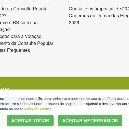
ado da Consulta Popular
Consulte as propostas de 20
027
Cadernos de Demandas Elegí
orme o RS com sua
2026
pação
ções para a Votação
ento da Consulta Popular
tas Frequentes
estão
uncionamento do nosso site, para aprimorar e personalizar sua experiência duran
 terá acesso a todas as funcionalidades da página e nos ajudará a desenvolver um
izando no nosso
Aviso de Cookies
.
ACEITAR TODOS
ACEITAR NECESSÁRIOS