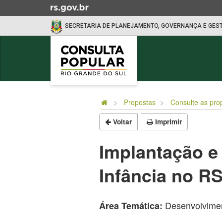
Ir
para
SECRETARIA DE PLANEJAMENTO, GOVERNANÇA E GES
o
conteúdo
Ir
para
o
Início
menu
do
Ir
Propostas
Consulte as pro
conteúdo
para
Voltar
Imprimir
a
busca
Implantação e
Infância no R
Desenvolvimen
Área Temática: