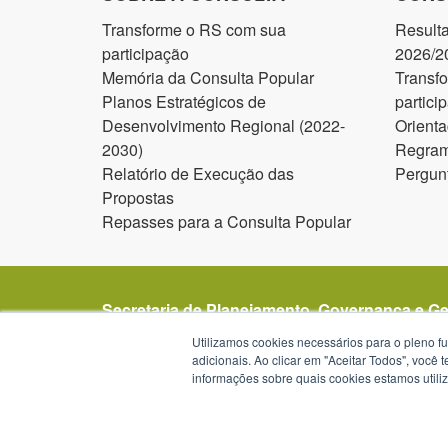
Transforme o RS com sua
Result
participação
2026/2
Memória da Consulta Popular
Transf
Planos Estratégicos de
partici
Desenvolvimento Regional (2022-
Orienta
2030)
Regram
Relatório de Execução das
Pergun
Propostas
Repasses para a Consulta Popular
Secretaria de Planejamento, Governança e G
Avenida Borges de Medeiros 1501
Utilizamos cookies necessários para o pleno f
1º, 2º, 19º, 20º e 21º andar
adicionais. Ao clicar em "Aceitar Todos", você
informações sobre quais cookies estamos util
Porto Alegre - RS -
mapa
90119-900
Telefone:
(51) 3288-1299