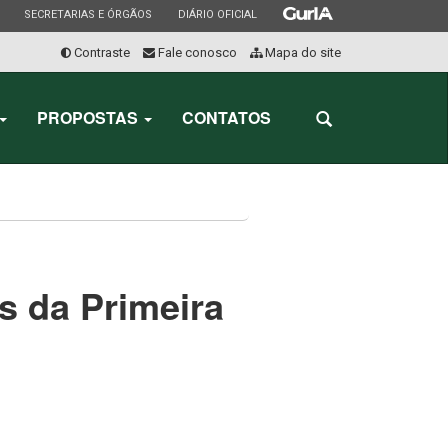
ESTADO
ESTADO
ESTADO
SECRETARIAS E ÓRGÃOS
DIÁRIO OFICIAL
Contraste
Fale conosco
Mapa do site
Início
do
PROPOSTAS
CONTATOS
Abrir
menu
a
busca
s da Primeira