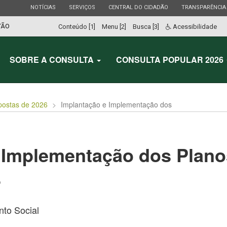
ESTADO
ESTADO
ESTADO
ESTADO
NOTÍCIAS
SERVIÇOS
CENTRAL DO CIDADÃO
TRANSPARÊNCIA
TÃO
Conteúdo [1]
Menu [2]
Busca [3]
Acessibilidade
SOBRE A CONSULTA
CONSULTA POPULAR 2026
postas de 2026
Implantação e Implementação dos
 Implementação dos Plano
S
to Social