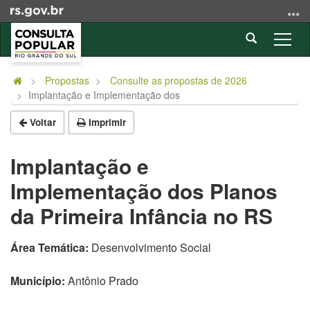
Ir
para
Abrir
o
Alter
a
conteúdo
a
Início
busca
Ir
nave
do
Propostas
Consulte as propostas de 2026
para
Implantação e Implementação dos
conteúdo
o
menu
Voltar
Imprimir
Ir
para
Implantação e
a
Implementação dos Planos
busca
da Primeira Infância no RS
Área Temática:
Desenvolvimento Social
Município:
Antônio Prado