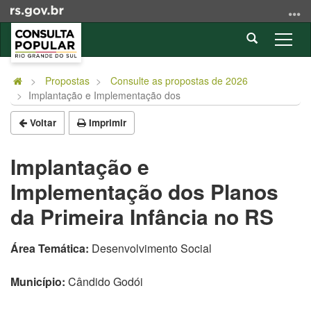
Ir
para
Abrir
o
Alter
a
conteúdo
a
Início
busca
Ir
nave
do
Propostas
Consulte as propostas de 2026
para
Implantação e Implementação dos
conteúdo
o
menu
Voltar
Imprimir
Ir
para
Implantação e
a
Implementação dos Planos
busca
da Primeira Infância no RS
Área Temática:
Desenvolvimento Social
Município:
Cândido Godói