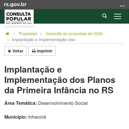
Ir
para
Abrir
o
Alter
a
conteúdo
a
Início
busca
Ir
nave
do
Propostas
Consulte as propostas de 2026
para
Implantação e Implementação dos
conteúdo
o
menu
Voltar
Imprimir
Ir
para
Implantação e
a
Implementação dos Planos
busca
da Primeira Infância no RS
Área Temática:
Desenvolvimento Social
Município:
Inhacorá