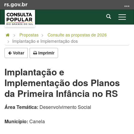
Ir
para
Abrir
o
Alter
a
conteúdo
a
Início
busca
Ir
nave
do
Propostas
Consulte as propostas de 2026
para
Implantação e Implementação dos
conteúdo
o
menu
Voltar
Imprimir
Ir
para
Implantação e
a
Implementação dos Planos
busca
da Primeira Infância no RS
Área Temática:
Desenvolvimento Social
Município:
Canela