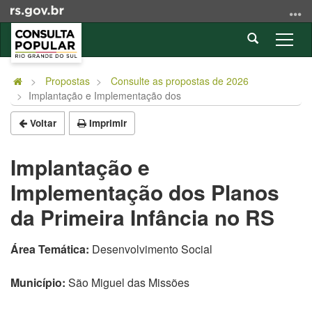
Ir
para
Abrir
o
Alter
a
conteúdo
a
Início
busca
Ir
nave
do
Propostas
Consulte as propostas de 2026
para
Implantação e Implementação dos
conteúdo
o
menu
Voltar
Imprimir
Ir
para
Implantação e
a
Implementação dos Planos
busca
da Primeira Infância no RS
Área Temática:
Desenvolvimento Social
Município:
São Miguel das Missões