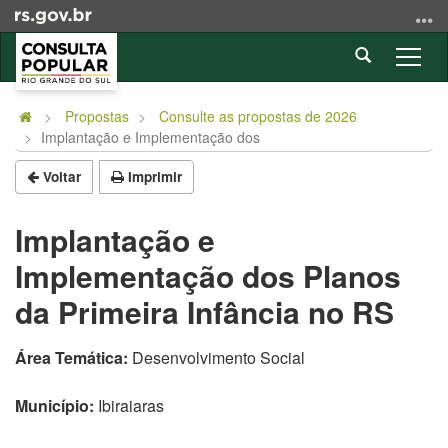
Ir
para
Abrir
o
Alter
a
conteúdo
a
Início
busca
Ir
nave
do
Propostas
Consulte as propostas de 2026
para
Implantação e Implementação dos
conteúdo
o
menu
Voltar
Imprimir
Ir
para
Implantação e
a
Implementação dos Planos
busca
da Primeira Infância no RS
Área Temática:
Desenvolvimento Social
Município:
Ibiraiaras