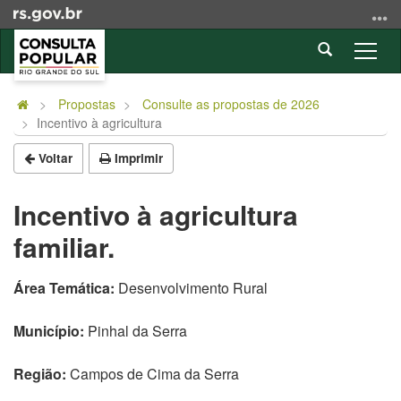
Ir
para
Abrir
o
Alter
a
conteúdo
a
Início
busca
Ir
nave
do
Propostas
Consulte as propostas de 2026
para
Incentivo à agricultura
conteúdo
o
menu
Voltar
Imprimir
Ir
para
Incentivo à agricultura
a
familiar.
busca
Área Temática:
Desenvolvimento Rural
Município:
Pinhal da Serra
Região:
Campos de Cima da Serra