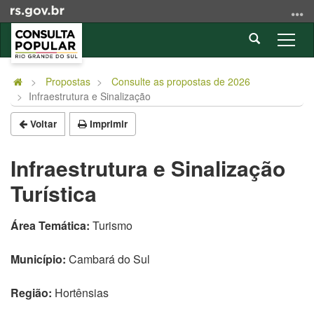
Ir
para
Abrir
o
Alter
a
conteúdo
a
Início
busca
Ir
nave
do
Propostas
Consulte as propostas de 2026
para
Infraestrutura e Sinalização
conteúdo
o
menu
Voltar
Imprimir
Ir
para
Infraestrutura e Sinalização
a
Turística
busca
Área Temática:
Turismo
Município:
Cambará do Sul
Região:
Hortênsias