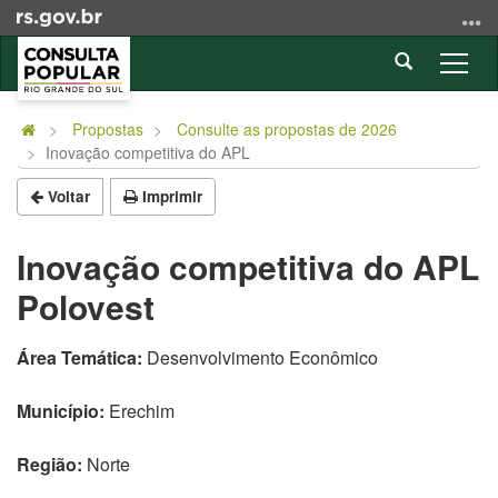
Ir
para
Abrir
o
Alter
a
conteúdo
a
Início
busca
Ir
nave
do
Propostas
Consulte as propostas de 2026
para
Inovação competitiva do APL
conteúdo
o
menu
Voltar
Imprimir
Ir
para
Inovação competitiva do APL
a
Polovest
busca
Área Temática:
Desenvolvimento Econômico
Município:
Erechim
Região:
Norte