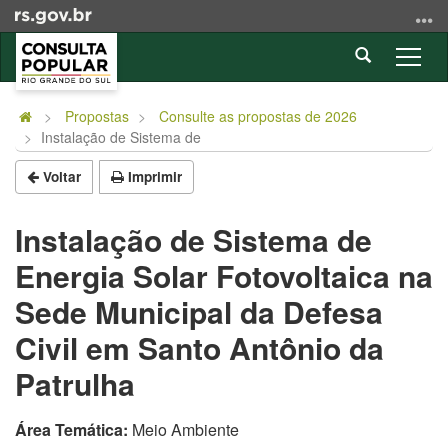
Ir
para
Abrir
o
Alter
a
conteúdo
a
Início
busca
Ir
nave
do
Propostas
Consulte as propostas de 2026
para
Instalação de Sistema de
conteúdo
o
menu
Voltar
Imprimir
Ir
para
Instalação de Sistema de
a
Energia Solar Fotovoltaica na
busca
Sede Municipal da Defesa
Civil em Santo Antônio da
Patrulha
Área Temática:
Meio Ambiente