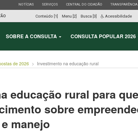
ESTADO
ESTADO
ESTADO
ESTADO
NOTÍCIAS
SERVIÇOS
CENTRAL DO CIDADÃO
TRANSPARÊNCIA
TÃO
Conteúdo [1]
Menu [2]
Busca [3]
Acessibilidade
SOBRE A CONSULTA
CONSULTA POPULAR 2026
postas de 2026
Investimento na educação rural
na educação rural para qu
imento sobre empreended
 e manejo