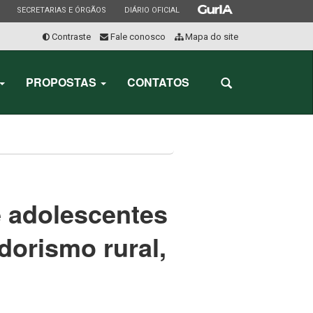
ESTADO
ESTADO
ESTADO
SECRETARIAS E ÓRGÃOS
DIÁRIO OFICIAL
Contraste
Fale conosco
Mapa do site
Início
do
PROPOSTAS
CONTATOS
Abrir
menu
a
busca
e adolescentes
orismo rural,