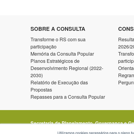
SOBRE A CONSULTA
CONS
Transforme o RS com sua
Result
participação
2026/2
Memória da Consulta Popular
Transf
Planos Estratégicos de
partici
Desenvolvimento Regional (2022-
Orienta
2030)
Regram
Relatório de Execução das
Pergun
Propostas
Repasses para a Consulta Popular
Secretaria de Planejamento, Governança e G
Avenida Borges de Medeiros 1501
Utilizamos cookies necessários para o pleno f