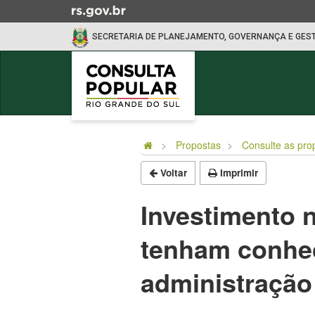
Ir
para
SECRETARIA DE PLANEJAMENTO, GOVERNANÇA E GES
o
conteúdo
Ir
para
o
Início
menu
do
Ir
Propostas
Consulte as pro
conteúdo
para
Voltar
Imprimir
a
busca
Investimento 
tenham conhec
administração