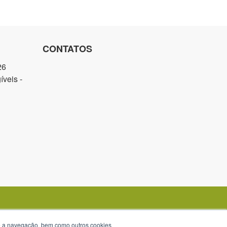
CONTATOS
26
veis -
te a navegação, bem como outros cookies