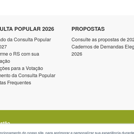
ULTA POPULAR 2026
PROPOSTAS
ado da Consulta Popular
Consulte as propostas de 20
027
Cadernos de Demandas Elegí
orme o RS com sua
2026
pação
ções para a Votação
ento da Consulta Popular
tas Frequentes
estão
uncionamento do nosso site, para aprimorar e personalizar sua experiência duran