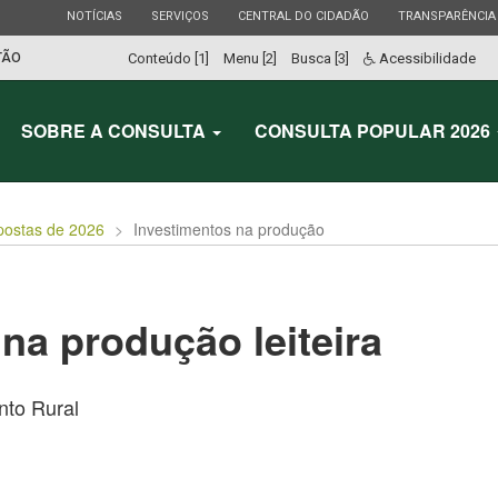
ESTADO
ESTADO
ESTADO
ESTADO
NOTÍCIAS
SERVIÇOS
CENTRAL DO CIDADÃO
TRANSPARÊNCIA
TÃO
Conteúdo [1]
Menu [2]
Busca [3]
Acessibilidade
SOBRE A CONSULTA
CONSULTA POPULAR 2026
postas de 2026
Investimentos na produção
na produção leiteira
to Rural