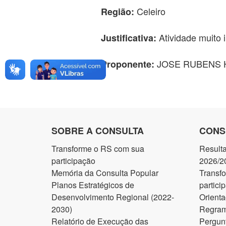
Celeiro
Região:
Atividade muito i
Justificativa:
JOSE RUBENS 
Proponente:
SOBRE A CONSULTA
CONS
Transforme o RS com sua
Result
participação
2026/2
Memória da Consulta Popular
Transf
Planos Estratégicos de
partici
Desenvolvimento Regional (2022-
Orienta
2030)
Regram
Relatório de Execução das
Pergun