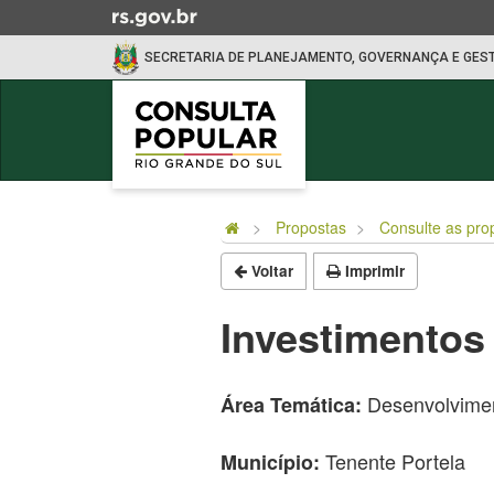
Ir
para
SECRETARIA DE PLANEJAMENTO, GOVERNANÇA E GES
o
conteúdo
Ir
para
o
Início
menu
do
Ir
Propostas
Consulte as pro
conteúdo
para
Voltar
Imprimir
a
busca
Investimentos 
Desenvolvimen
Área Temática:
Tenente Portela
Município: