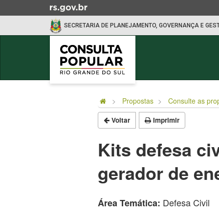
Ir
para
SECRETARIA DE PLANEJAMENTO, GOVERNANÇA E GES
o
conteúdo
Ir
para
o
Início
menu
do
Ir
Propostas
Consulte as pro
conteúdo
para
Voltar
Imprimir
a
busca
Kits defesa c
gerador de en
Defesa Civil
Área Temática: