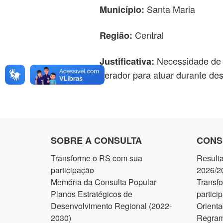
Santa Maria
Município:
Central
Região:
Necessidade de d
Justificativa:
gerador para atuar durante des
SOBRE A CONSULTA
CONS
Transforme o RS com sua
Result
participação
2026/2
Memória da Consulta Popular
Transf
Planos Estratégicos de
partici
Desenvolvimento Regional (2022-
Orienta
2030)
Regram