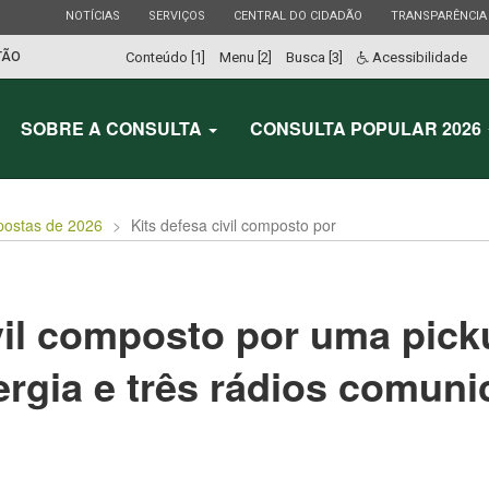
ESTADO
ESTADO
ESTADO
ESTADO
NOTÍCIAS
SERVIÇOS
CENTRAL DO CIDADÃO
TRANSPARÊNCIA
TÃO
Conteúdo [1]
Menu [2]
Busca [3]
Acessibilidade
SOBRE A CONSULTA
CONSULTA POPULAR 2026
postas de 2026
Kits defesa civil composto por
ivil composto por uma pic
ergia e três rádios comun