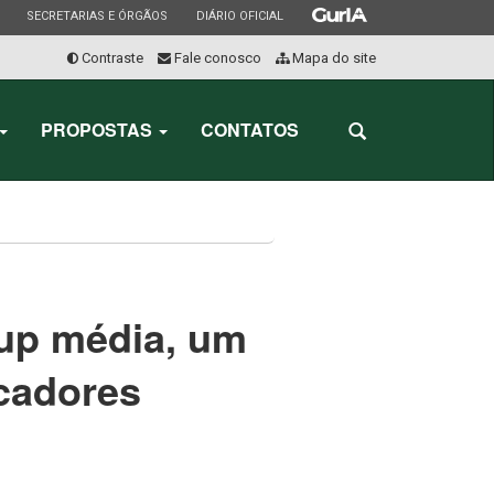
ESTADO
ESTADO
ESTADO
SECRETARIAS E ÓRGÃOS
DIÁRIO OFICIAL
Contraste
Fale conosco
Mapa do site
Início
do
PROPOSTAS
CONTATOS
Abrir
menu
a
busca
kup média, um
icadores