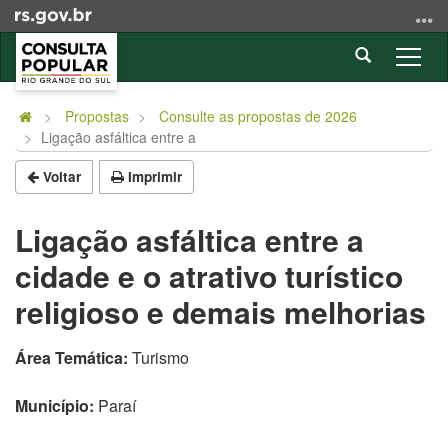
Ir
para
Abrir
o
Alter
a
conteúdo
a
Início
busca
Ir
nave
do
Propostas
Consulte as propostas de 2026
para
Ligação asfáltica entre a
conteúdo
o
menu
Voltar
Imprimir
Ir
para
Ligação asfáltica entre a
a
cidade e o atrativo turístico
busca
religioso e demais melhorias
Área Temática:
Turismo
Município:
Paraí