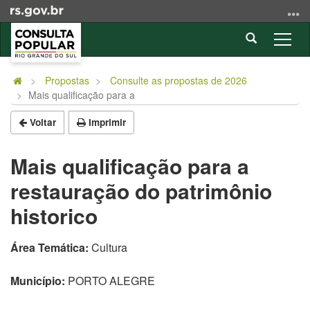
Ir
para
Abrir
o
Alter
a
conteúdo
a
Início
busca
Ir
nave
do
Propostas
Consulte as propostas de 2026
para
Mais qualificação para a
conteúdo
o
menu
Voltar
Imprimir
Ir
para
Mais qualificação para a
a
restauração do patrimônio
busca
historico
Área Temática:
Cultura
Município:
PORTO ALEGRE