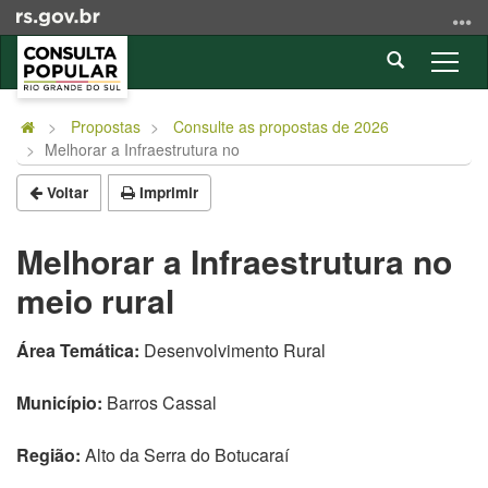
Ir
para
Abrir
o
Alter
a
conteúdo
a
Início
busca
Ir
nave
do
Propostas
Consulte as propostas de 2026
para
Melhorar a Infraestrutura no
conteúdo
o
menu
Voltar
Imprimir
Ir
para
Melhorar a Infraestrutura no
a
meio rural
busca
Área Temática:
Desenvolvimento Rural
Município:
Barros Cassal
Região:
Alto da Serra do Botucaraí