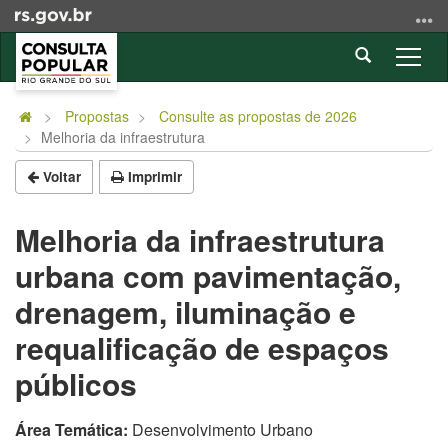
Ir
para
Abrir
o
Alter
a
conteúdo
a
Início
busca
Ir
nave
do
Propostas
Consulte as propostas de 2026
para
Melhoria da infraestrutura
conteúdo
o
menu
Voltar
Imprimir
Ir
para
Melhoria da infraestrutura
a
urbana com pavimentação,
busca
drenagem, iluminação e
requalificação de espaços
públicos
Área Temática:
Desenvolvimento Urbano