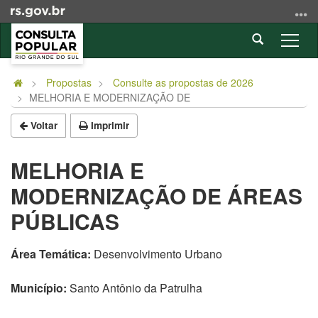
Ir
para
Abrir
o
Alter
a
conteúdo
a
Início
busca
Ir
nave
do
Propostas
Consulte as propostas de 2026
para
MELHORIA E MODERNIZAÇÃO DE
conteúdo
o
menu
Voltar
Imprimir
Ir
para
MELHORIA E
a
MODERNIZAÇÃO DE ÁREAS
busca
PÚBLICAS
Área Temática:
Desenvolvimento Urbano
Município:
Santo Antônio da Patrulha