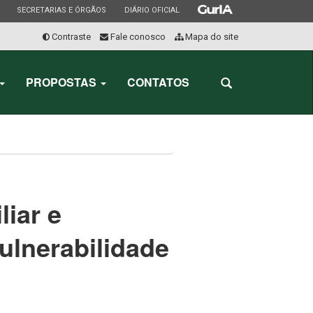
ESTADO
ESTADO
ESTADO
SECRETARIAS E ÓRGÃOS
DIÁRIO OFICIAL
Contraste
Fale conosco
Mapa do site
Início
do
PROPOSTAS
CONTATOS
Abrir
menu
a
busca
liar e
ulnerabilidade