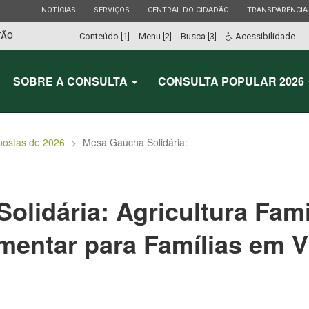
ESTADO
ESTADO
ESTADO
ESTADO
NOTÍCIAS
SERVIÇOS
CENTRAL DO CIDADÃO
TRANSPARÊNCIA
TÃO
Conteúdo [1]
Menu [2]
Busca [3]
Acessibilidade
SOBRE A CONSULTA
CONSULTA POPULAR 2026
postas de 2026
Mesa Gaúcha Solidária:
lidária: Agricultura Fami
mentar para Famílias em V