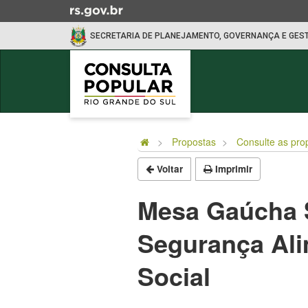
Ir
para
SECRETARIA DE PLANEJAMENTO, GOVERNANÇA E GES
o
conteúdo
Ir
para
o
Início
menu
do
Ir
Propostas
Consulte as pro
conteúdo
para
Voltar
Imprimir
a
busca
Mesa Gaúcha So
Segurança Ali
Social