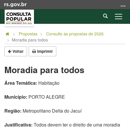
Ir
para
Abrir
o
Alter
a
conteúdo
a
Início
busca
Ir
nave
do
Propostas
Consulte as propostas de 2026
para
Moradia para todos
conteúdo
o
menu
Voltar
Imprimir
Ir
para
Moradia para todos
a
busca
Área Temática:
Habitação
Município:
PORTO ALEGRE
Região:
Metropolitano Delta do Jacuí
Justificativa:
Todos devem ter o direito de uma moradia