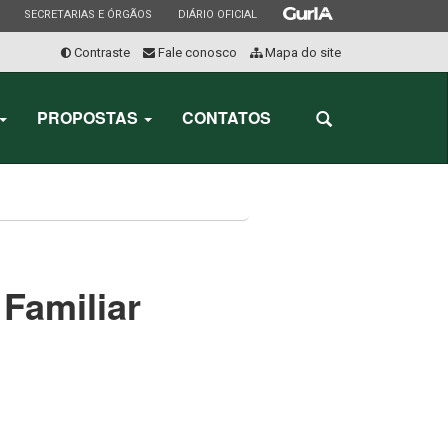
ESTADO
ESTADO
ESTADO
SECRETARIAS E ÓRGÃOS
DIÁRIO OFICIAL
Contraste
Fale conosco
Mapa do site
Início
do
PROPOSTAS
CONTATOS
Abrir
menu
a
busca
Familiar