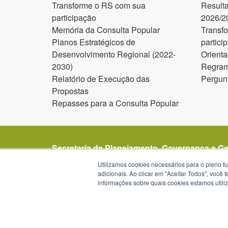
Transforme o RS com sua
Result
participação
2026/2
Memória da Consulta Popular
Transf
Planos Estratégicos de
partici
Desenvolvimento Regional (2022-
Orienta
2030)
Regram
Relatório de Execução das
Pergun
Propostas
Repasses para a Consulta Popular
Secretaria de Planejamento, Governança e G
Avenida Borges de Medeiros 1501
Utilizamos cookies necessários para o pleno f
1º, 2º, 19º, 20º e 21º andar
adicionais. Ao clicar em "Aceitar Todos", você
informações sobre quais cookies estamos util
Porto Alegre - RS -
mapa
90119-900
Telefone:
(51) 3288-1299
Horários de atendimento: das 8h30 às 12h e da