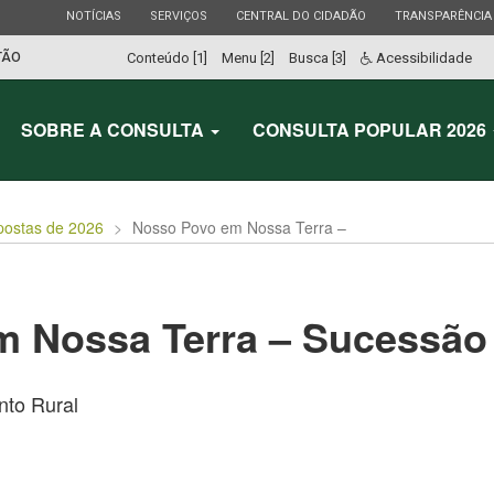
ESTADO
ESTADO
ESTADO
ESTADO
NOTÍCIAS
SERVIÇOS
CENTRAL DO CIDADÃO
TRANSPARÊNCIA
TÃO
Conteúdo [1]
Menu [2]
Busca [3]
Acessibilidade
SOBRE A CONSULTA
CONSULTA POPULAR 2026
postas de 2026
Nosso Povo em Nossa Terra –
 Nossa Terra – Sucessão 
to Rural