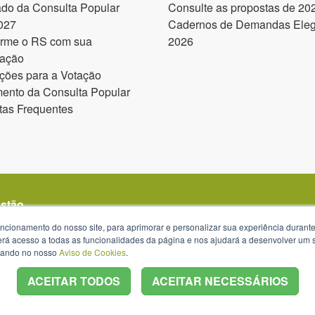
ado da Consulta Popular
Consulte as propostas de 20
027
Cadernos de Demandas Elegí
orme o RS com sua
2026
pação
ções para a Votação
ento da Consulta Popular
tas Frequentes
estão
uncionamento do nosso site, para aprimorar e personalizar sua experiência duran
 terá acesso a todas as funcionalidades da página e nos ajudará a desenvolver um
izando no nosso
Aviso de Cookies
.
ACEITAR TODOS
ACEITAR NECESSÁRIOS
s 13h30 às 18h