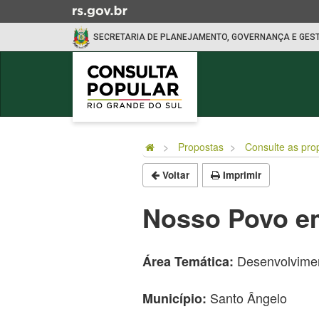
Ir
para
SECRETARIA DE PLANEJAMENTO, GOVERNANÇA E GES
o
conteúdo
Ir
para
o
Início
menu
do
Ir
Propostas
Consulte as pro
conteúdo
para
Voltar
Imprimir
a
busca
Nosso Povo em
Desenvolvimen
Área Temática:
Santo Ângelo
Município: