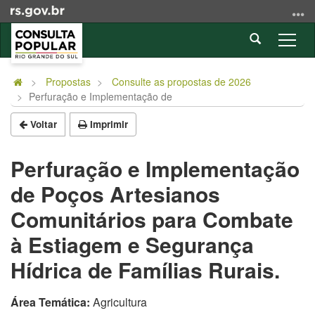
Ir
para
Abrir
o
Alter
a
conteúdo
a
Início
busca
Ir
nave
do
Propostas
Consulte as propostas de 2026
para
Perfuração e Implementação de
conteúdo
o
menu
Voltar
Imprimir
Ir
para
Perfuração e Implementação
a
de Poços Artesianos
busca
Comunitários para Combate
à Estiagem e Segurança
Hídrica de Famílias Rurais.
Área Temática:
Agricultura